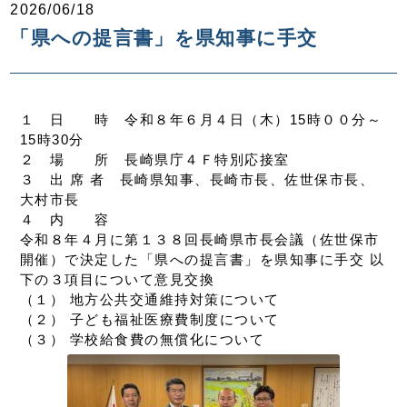
2026/06/18
「県への提言書」を県知事に手交
１ 日 時 令和８年６月４日（木）15時００分～
15時30分
２ 場 所 長崎県庁４Ｆ特別応接室
３ 出 席 者 長崎県知事、長崎市長、佐世保市長、
大村市長
４ 内 容
令和８年４月に第１３８回長崎県市長会議（佐世保市
開催）で決定した「県への提言書」を県知事に手交 以
下の３項目について意見交換
（１） 地方公共交通維持対策について
（２） 子ども福祉医療費制度について
（３） 学校給食費の無償化について